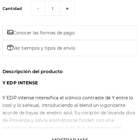
－
＋
Cantidad
Conocer las formas de pago
Ver tiempos y tipos de envío
Descripción del producto
Y EDP INTENSE
Y EDP intense intensifica el icónico contraste de Y entre lo
cool y lo sensual, introduciendo al blend un vigorizante
acorde de bayas de enebro azul. Su corazón de lavanda diva
de Provenza y salvia aromática se funden con una
sobredosis de elegante paculí de Bali. Altamente cool.
Intensamente sensual. Amplificá tu Y.
MOSTRAR MÁS