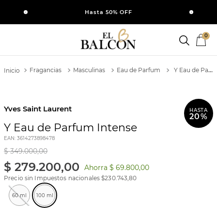
SI
Hasta 50% OFF
0
Fragancias
Masculinas
Eau de Parfum
Y Eau de Parfum Intense
Yves Saint Laurent
HASTA
20%
Y Eau de Parfum Intense
EAN
:
3614273898478
$
349
.
000
,
00
$
279
.
200
,
00
Ahorra
$ 69.800,00
Precio sin Impuestos nacionales $
230.743,80
60 ml
100 ml