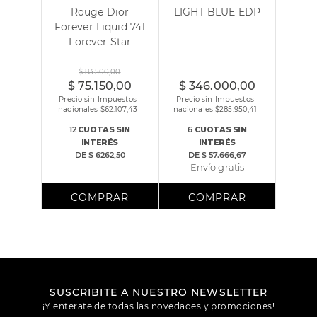
Rouge Dior
LIGHT BLUE EDP
Forever Liquid 741
Forever Star
100 ml
$
83
.
500
,
00
$
75
.
150
,
00
$
346
.
000
,
00
Precio sin Impuestos
Precio sin Impuestos
nacionales $
62.107,43
nacionales $
285.950,41
12
CUOTAS
SIN
6
CUOTAS
SIN
INTERÉS
INTERÉS
DE
$ 6262,50
DE
$ 57.666,67
Envío gratis
SUSCRIBITE A NUESTRO NEWSLETTER
¡Y enterate de todas las novedades y promociones!