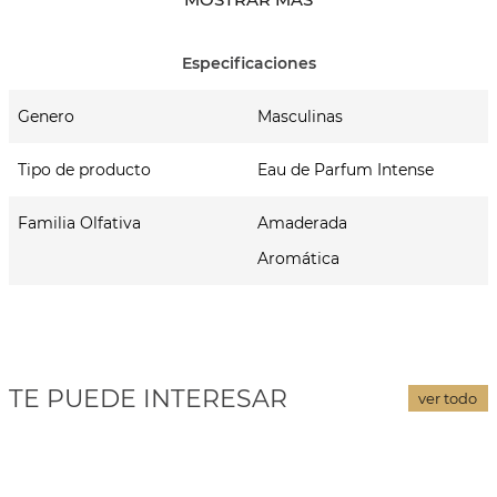
Notas de Salida
bayas de enebro azul
Notas de Corazón
Genero
Masculinas
lavanda y geranio
Tipo de producto
Eau de Parfum Intense
Notas de Fondo
pachuli y madera de cedro
Familia Olfativa
Amaderada
Aromática
TE PUEDE INTERESAR
ver todo