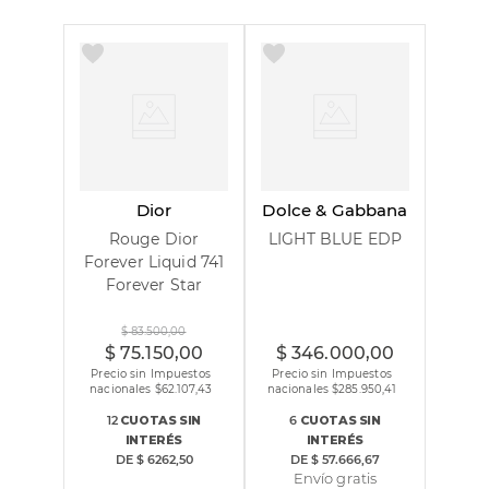
Dior
Dolce & Gabbana
Rouge Dior
LIGHT BLUE EDP
Forever Liquid 741
Forever Star
100 ml
$
83
.
500
,
00
$
75
.
150
,
00
$
346
.
000
,
00
Precio sin Impuestos
Precio sin Impuestos
nacionales $
62.107,43
nacionales $
285.950,41
12
CUOTAS
SIN
6
CUOTAS
SIN
INTERÉS
INTERÉS
DE
$ 6262,50
DE
$ 57.666,67
Envío gratis