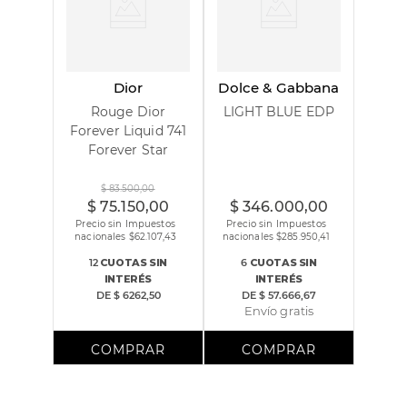
Vert de Bergamot, Ylang Ylang, Acorde de Coco de Mer.
Notas adicionales: Naranja Amarga, Petitgrain Bigarade,
Acorde de Pistache.
Dior
Dolce & Gabbana
Notas de Corazón
Rouge Dior
LIGHT BLUE EDP
Forever Liquid 741
Forever Star
Notas de Fondo
100 ml
$
83
.
500
,
00
$
75
.
150
,
00
$
346
.
000
,
00
Precio sin Impuestos
Precio sin Impuestos
nacionales $
62.107,43
nacionales $
285.950,41
12
CUOTAS
SIN
6
CUOTAS
SIN
INTERÉS
INTERÉS
DE
$ 6262,50
DE
$ 57.666,67
Envío gratis