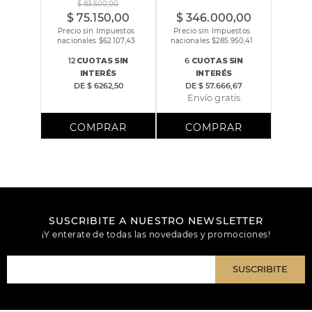
$
83
.
500
,
00
$
75
.
150
,
00
$
346
.
000
,
00
Precio sin Impuestos
Precio sin Impuestos
nacionales $
62.107,43
nacionales $
285.950,41
12
CUOTAS
SIN
6
CUOTAS
SIN
INTERÉS
INTERÉS
DE
$ 6262,50
DE
$ 57.666,67
Envío gratis
SUSCRIBITE A NUESTRO NEWSLETTER
¡Y enterate de todas las novedades y promociones!
SUSCRIBITE