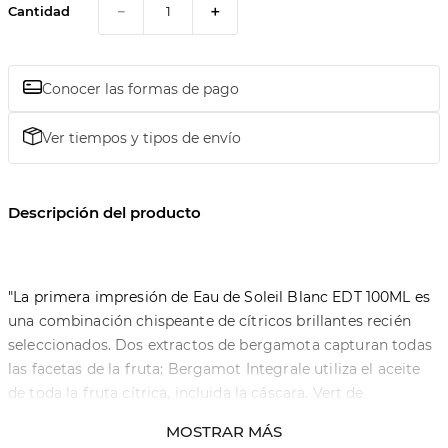
－
＋
Cantidad
Conocer las formas de pago
Ver tiempos y tipos de envío
Descripción del producto
"La primera impresión de Eau de Soleil Blanc EDT 100ML es
una combinación chispeante de cítricos brillantes recién
seleccionados. Dos extractos de bergamota capturan todas
las facetas de la fruta: Bergamot Integrale utiliza el aceite
de toda la fruta cítrica, incluida la cáscara. Vert de
Bergamot se obtiene mediante el uso de destilación
MOSTRAR MÁS
molecular para recrear la nota superior verde y crujiente de