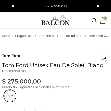
SI
Hasta 50% OFF
0
Fragancias
Genderless
Eau de Toilette
Tom Ford Unisex Eau De Soleil Blanc
Tom Ford
Tom Ford Unisex Eau De Soleil Blanc
EAN
:
888066161664
$
275
.
000
,
00
Precio sin Impuestos nacionales $
227.272,72
100 ml