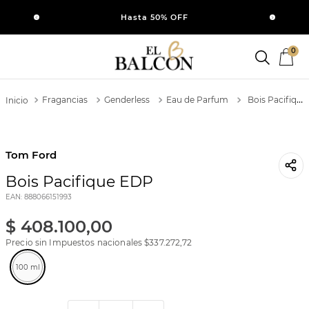
SI
Hasta 50% OFF
0
Fragancias
Genderless
Eau de Parfum
Bois Pacifique EDP
Tom Ford
Bois Pacifique EDP
EAN
:
888066151993
$
408
.
100
,
00
Precio sin Impuestos nacionales $
337.272,72
100 ml