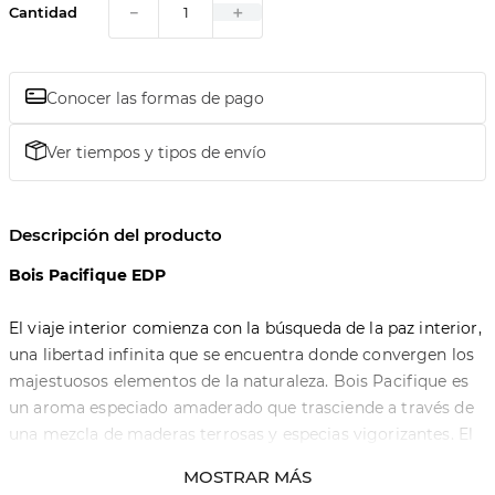
－
＋
Cantidad
Conocer las formas de pago
Ver tiempos y tipos de envío
Descripción del producto
Bois Pacifique EDP
El viaje interior comienza con la búsqueda de la paz interior,
una libertad infinita que se encuentra donde convergen los
majestuosos elementos de la naturaleza. Bois Pacifique es
un aroma especiado amaderado que trasciende a través de
una mezcla de maderas terrosas y especias vigorizantes. El
viaje interior comienza con la búsqueda de la paz interior,
MOSTRAR MÁS
una libertad infinita que se encuentra donde convergen los