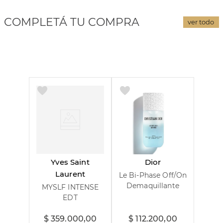
COMPLETÁ TU COMPRA
ver todo
Yves Saint
Dior
Laurent
Le Bi-Phase Off/On
Demaquillante
MYSLF INTENSE
EDT
60 ml
100 ml
125 ml
$
359
.
000
,
00
$
112
.
200
,
00