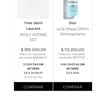
Yves Saint
Dior
Laurent
Le Bi-Phase Off/On
Demaquillante
MYSLF INTENSE
EDT
60 ml
100 ml
125 ml
$
359
.
000
,
00
$
112
.
200
,
00
Precio sin Impuestos
Precio sin Impuestos
nacionales $
296.694,21
nacionales $
92.727,27
12
CUOTAS
SIN
NAN
CUOTAS
SIN
INTERÉS
INTERÉS
DE
$ 29.916,67
DE
$ NAN
Envío gratis