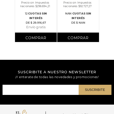
Precio sin Impuestos
Precio sin Impuestos
nacionales $
296.694,21
nacionales $
92.727,27
12
CUOTAS
SIN
NAN
CUOTAS
SIN
INTERÉS
INTERÉS
DE
$ 29.916,67
DE
$ NAN
Envío gratis
SUSCRIBITE A NUESTRO NEWSLETTER
¡Y enterate de todas las novedades y promociones!
SUSCRIBITE