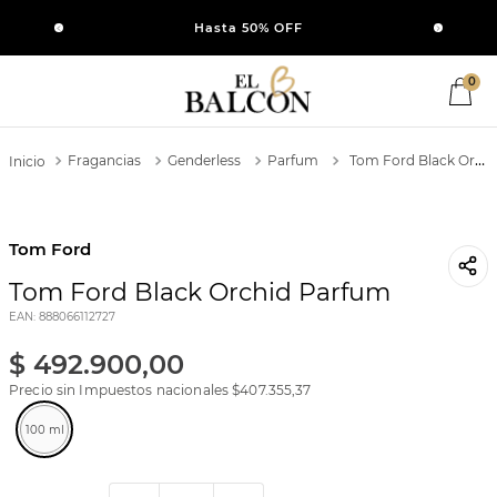
SI
Hasta 50% OFF
0
Fragancias
Genderless
Parfum
Tom Ford Black Orchid Parfum
Tom Ford
Tom Ford Black Orchid Parfum
EAN
:
888066112727
$
492
.
900
,
00
Precio sin Impuestos nacionales $
407.355,37
100 ml