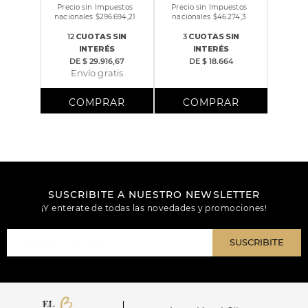
Precio sin Impuestos
Precio sin Impuestos
nacionales $
296.694,21
nacionales $
46.274,3
12
CUOTAS
SIN
3
CUOTAS
SIN
INTERÉS
INTERÉS
DE
$ 29.916,67
DE
$ 18.664
Envío gratis
SUSCRIBITE A NUESTRO NEWSLETTER
¡Y enterate de todas las novedades y promociones!
SUSCRIBITE