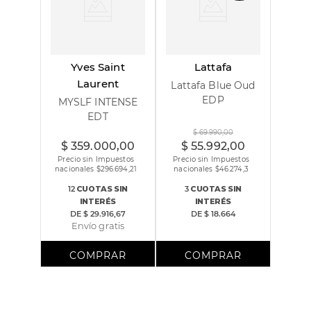
Yves Saint
Lattafa
Laurent
Lattafa Blue Oud
EDP
MYSLF INTENSE
EDT
60 ml
100 ml
100 ml
$
69
.
990
,
00
$
359
.
000
,
00
$
55
.
992
,
00
Precio sin Impuestos
Precio sin Impuestos
nacionales $
296.694,21
nacionales $
46.274,3
12
CUOTAS
SIN
3
CUOTAS
SIN
INTERÉS
INTERÉS
DE
$ 29.916,67
DE
$ 18.664
Envío gratis