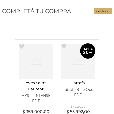
COMPLETÁ TU COMPRA
ver todo
HASTA
20%
Yves Saint
Lattafa
Laurent
Lattafa Blue Oud
EDP
MYSLF INTENSE
EDT
60 ml
100 ml
100 ml
$
69
.
990
,
00
$
359
.
000
,
00
$
55
.
992
,
00