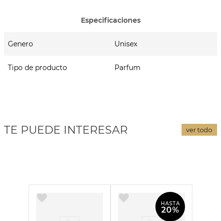
Ylang Ylang, Ciruela Negra, Absoluto de Ron
Notas de Corazón
Genero
Unisex
Notas de Fondo
Tipo de producto
Parfum
TE PUEDE INTERESAR
ver todo
HASTA
20%