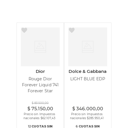
Dior
Dolce & Gabbana
Rouge Dior
LIGHT BLUE EDP
Forever Liquid 741
Forever Star
100 ml
$
83
.
500
,
00
$
75
.
150
,
00
$
346
.
000
,
00
Precio sin Impuestos
Precio sin Impuestos
nacionales $
62.107,43
nacionales $
285.950,41
12
CUOTAS
SIN
6
CUOTAS
SIN