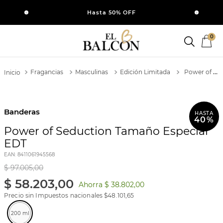
SI
Hasta 50% OFF
0
Fragancias
Masculinas
Edición Limitada
Power of Seduction Tamaño Especial EDT
Banderas
HASTA
40%
Power of Seduction Tamaño Especial
EDT
EAN
:
8411061945568
$
97
.
005
,
00
$
58
.
203
,
00
Ahorra
$ 38.802,00
Precio sin Impuestos nacionales $
48.101,65
200 ml