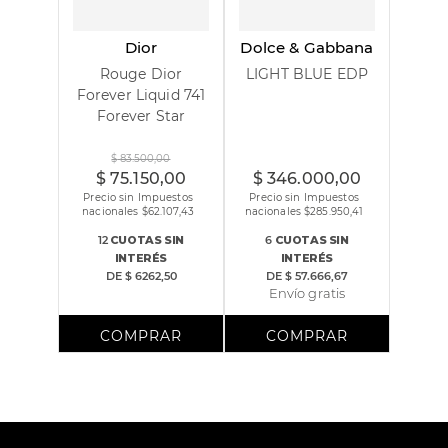
Dior
Dolce & Gabbana
Rouge Dior
LIGHT BLUE EDP
Forever Liquid 741
Forever Star
100 ml
$
83
.
500
,
00
$
75
.
150
,
00
$
346
.
000
,
00
Precio sin Impuestos
Precio sin Impuestos
nacionales $
62.107,43
nacionales $
285.950,41
12
CUOTAS
SIN
6
CUOTAS
SIN
INTERÉS
INTERÉS
DE
$ 6262,50
DE
$ 57.666,67
Envío gratis