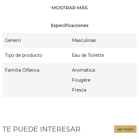
aceptar los retos, ser valiente y eliminar todas las barreras
MOSTRAR MÁS
para dejarse embriagar por el auténtico poder de la
seducción.
Notas de Salida
Bergamota, Lavanda
Genero
Masculinas
Notas de Corazón
Tipo de producto
Eau de Toilette
Manzana, pachuli
Familia Olfativa
Aromática
Notas de Fondo
Fougère
Vetiver, musgo
Fresca
TE PUEDE INTERESAR
ver todo