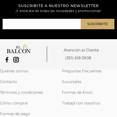
SUSCRIBITE A NUESTRO NEWSLETTER
¡Y enterate de todas las novedades y promociones!
SUSCRIBITE
Atención al Cliente
(351) 618 5908
Quiénes somos
Preguntas frecuentes
Contacto
Sucursales
Términos y condiciones
Formas de Envío
Cómo comprar
Trabajá con nosotros
Formas de pago