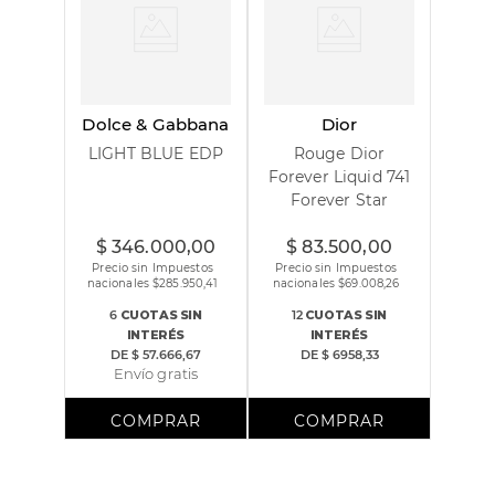
Dolce & Gabbana
Dior
LIGHT BLUE EDP
Rouge Dior
Forever Liquid 741
Forever Star
100 ml
$
346
.
000
,
00
$
83
.
500
,
00
Precio sin Impuestos
Precio sin Impuestos
nacionales $
285.950,41
nacionales $
69.008,26
6
CUOTAS
SIN
12
CUOTAS
SIN
INTERÉS
INTERÉS
DE
$ 57.666,67
DE
$ 6958,33
Envío gratis