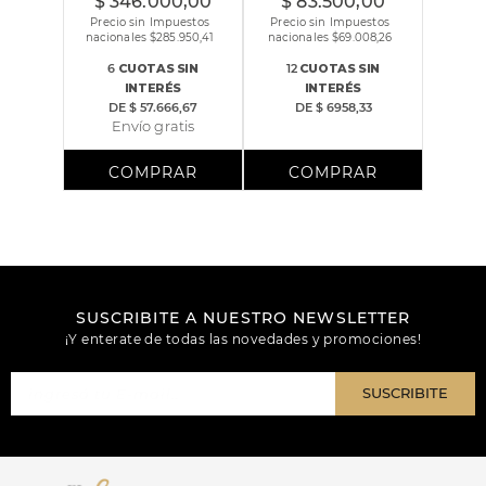
$
346
.
000
,
00
$
83
.
500
,
00
Precio sin Impuestos
Precio sin Impuestos
nacionales $
285.950,41
nacionales $
69.008,26
6
CUOTAS
SIN
12
CUOTAS
SIN
INTERÉS
INTERÉS
DE
$ 57.666,67
DE
$ 6958,33
Envío gratis
SUSCRIBITE A NUESTRO NEWSLETTER
¡Y enterate de todas las novedades y promociones!
SUSCRIBITE