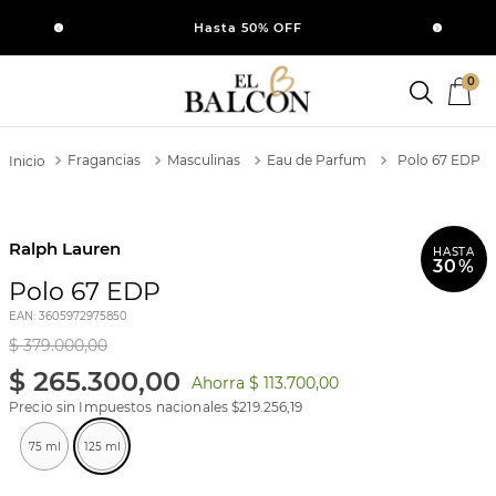
SI
Hasta 50% OFF
0
Fragancias
Masculinas
Eau de Parfum
Polo 67 EDP
Ralph Lauren
HASTA
30%
Polo 67 EDP
EAN
:
3605972975850
$
379
.
000
,
00
$
265
.
300
,
00
Ahorra
$ 113.700,00
Precio sin Impuestos nacionales $
219.256,19
75 ml
125 ml