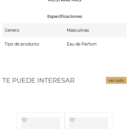
Notas de Corazón: Salvia, Enebro de Virginia y Rosa Silvestre
Notas de Fondo
Notas de Fondo: Vetiver, Pachulí y Solidago.
Genero
Masculinas
Tipo de producto
Eau de Parfum
TE PUEDE INTERESAR
ver todo