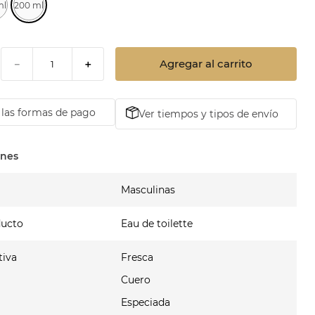
ml
200 ml
Agregar al carrito
－
＋
las formas de pago
Ver tiempos y tipos de envío
Masculinas
ducto
Eau de toilette
tiva
Fresca
Cuero
Especiada