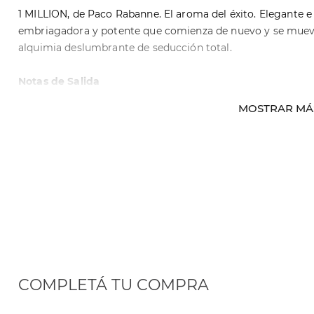
1 MILLION, de Paco Rabanne. El aroma del éxito. Elegante 
embriagadora y potente que comienza de nuevo y se mueve
alquimia deslumbrante de seducción total.
Notas de Salida
Mandarina y Menta
MOSTRAR MÁ
Notas de Corazón
Absoluto de rosa y canela
Notas de Fondo
Acordes de cuero y ámbar
COMPLETÁ TU COMPRA