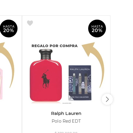
HASTA
HASTA
20%
20%
125 ml
Ralph Lauren
Polo Red EDT