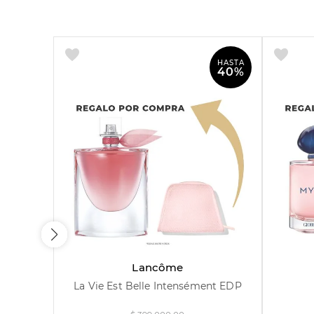
HASTA
40%
100 ml
Lancôme
La Vie Est Belle Intensément EDP