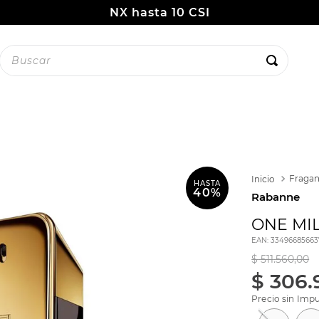
NX hasta 10 CSI
uscar
Fragan
HASTA
40%
Rabanne
ONE MI
EAN
:
33496685663
$
511
.
560
,
00
$
306
.
Precio sin Impu