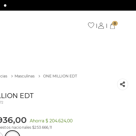
0
cias
Masculinas
ONE MILLION EDT
LLION EDT
72
936
,
00
Ahorra
$ 204.624,00
estos nacionales $
253.666,11