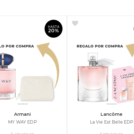
HASTA
20%
30 ml
50 ml
90 ml
30 ml
75 ml
Armani
Lancôme
MY WAY EDP
La Vie Est Belle EDP