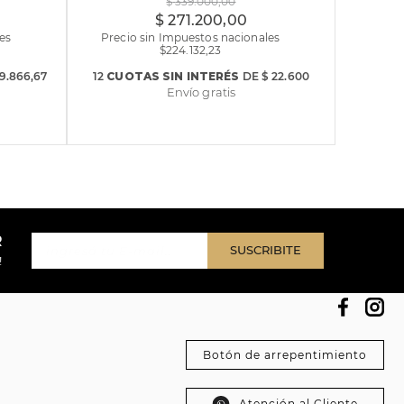
$
339
.
000
,
00
$
271
.
200
,
00
es
Precio sin Impuestos nacionales
$
224.132,23
39.866,67
12
CUOTAS
SIN INTERÉS
DE
$ 22.600
Envío gratis
R
SUSCRIBITE
!
Botón de arrepentimiento
Atención al Cliente