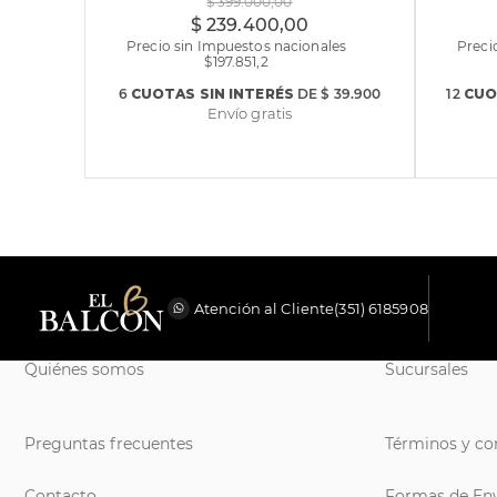
$
399
.
000
,
00
$
239
.
400
,
00
Precio sin Impuestos nacionales
Preci
$
197.851,2
6
CUOTAS
SIN INTERÉS
DE
$ 39.900
12
CUO
Envío gratis
Atención al Cliente
(351) 6185908
Quiénes somos
Sucursales
Preguntas frecuentes
Términos y co
Contacto
Formas de En