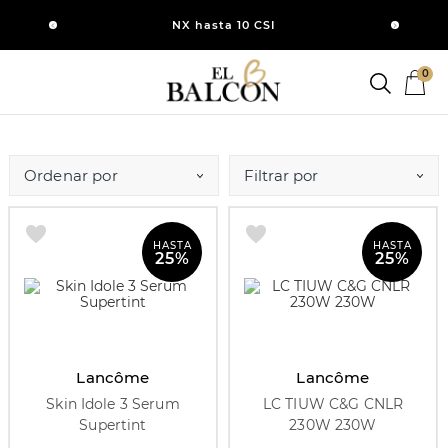
NX hasta 10 CSI
0
Ordenar por
HASTA
HASTA
25%
25%
Lancôme
Lancôme
Skin Idole 3 Serum
LC TIUW C&G CNLR
Supertint
230W 230W
30 gr
13,5 ml