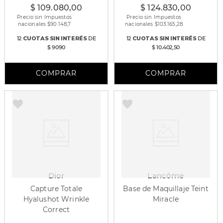
$
109
.
080
,
00
$
124
.
830
,
00
Precio sin Impuestos
Precio sin Impuestos
nacionales $
90.148,7
nacionales $
103.165,28
12
CUOTAS
SIN INTERÉS
DE
12
CUOTAS
SIN INTERÉS
DE
$ 9090
$ 10.402,50
Dior
Lancôme
Capture Totale
Base de Maquillaje Teint
Hyalushot Wrinkle
Miracle
Correct
15 ml
30 ml