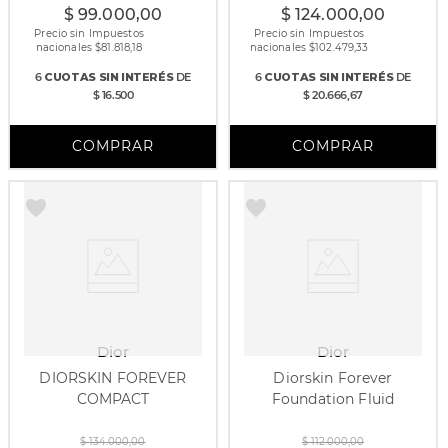
$
99
.
000
,
00
$
124
.
000
,
00
Precio sin Impuestos
Precio sin Impuestos
nacionales $
81.818,18
nacionales $
102.479,33
6
CUOTAS
SIN INTERÉS
DE
6
CUOTAS
SIN INTERÉS
DE
$ 16.500
$ 20.666,67
Dior
Dior
DIORSKIN FOREVER
Diorskin Forever
COMPACT
Foundation Fluid
30 ml
$
134
.
000
,
00
$
112
.
000
,
00