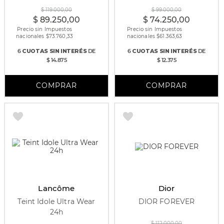
$
119
.
000
,
00
$
99
.
000
,
00
$
89
.
250
,
00
$
74
.
250
,
00
Precio sin Impuestos
Precio sin Impuestos
nacionales $
73.760,33
nacionales $
61.363,63
6
CUOTAS
SIN INTERÉS
DE
6
CUOTAS
SIN INTERÉS
DE
$ 14.875
$ 12.375
Lancôme
Dior
Teint Idole Ultra Wear
DIOR FOREVER
24h
30 ml
$
112
.
000
,
00