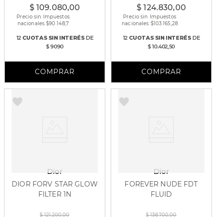
$
109
.
080
,
00
$
124
.
830
,
00
Precio sin Impuestos
Precio sin Impuestos
nacionales $
90.148,7
nacionales $
103.165,28
12
CUOTAS
SIN INTERÉS
DE
12
CUOTAS
SIN INTERÉS
DE
$ 9090
$ 10.402,50
Dior
Dior
DIOR FORV STAR GLOW
FOREVER NUDE FDT
FILTER 1N
FLUID
gr
$
121
.
200
,
00
$
138
.
700
,
00