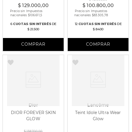
$
129
.
000
,
00
$
100
.
800
,
00
Precio sin Impuestos
Precio sin Impuestos
nacionales $
106.611,5
nacionales $
83.305,78
6
CUOTAS
SIN INTERÉS
DE
12
CUOTAS
SIN INTERÉS
DE
$ 21.500
$ 8400
Dior
Lancôme
DIOR FOREVER SKIN
Teint Idole Ultra Wear
GLOW
Glow
30 ml
$
138
.
700
,
00