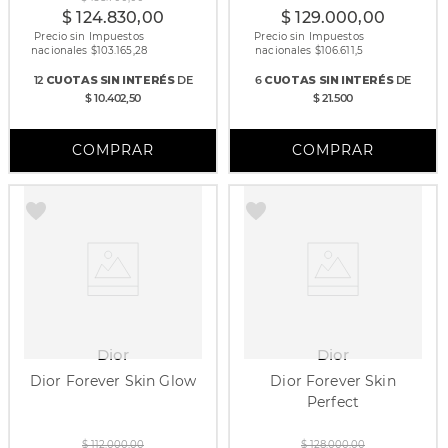
$
124
.
830
,
00
$
129
.
000
,
00
Precio sin Impuestos
Precio sin Impuestos
nacionales $
103.165,28
nacionales $
106.611,5
12
CUOTAS
SIN INTERÉS
DE
6
CUOTAS
SIN INTERÉS
DE
$ 10.402,50
$ 21.500
Dior
Dior
Dior Forever Skin Glow
Dior Forever Skin
Perfect
30 ml
10 gr
$
112
.
000
,
00
$
128
.
000
,
00