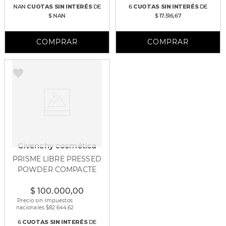
NAN
CUOTAS
SIN INTERÉS
DE
6
CUOTAS
SIN INTERÉS
DE
$ NAN
$ 17.516,67
Givenchy cosmética
PRISME LIBRE PRESSED
POWDER COMPACTE
7 gr
$
100
.
000
,
00
Precio sin Impuestos
nacionales $
82.644,62
6
CUOTAS
SIN INTERÉS
DE