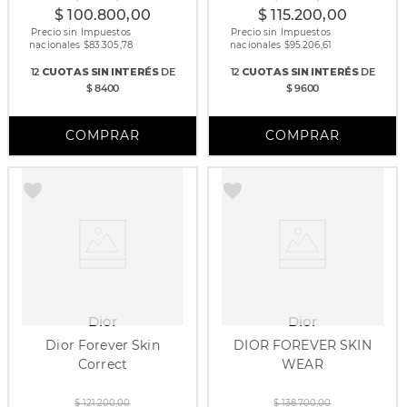
$
100
.
800
,
00
$
115
.
200
,
00
Precio sin Impuestos
Precio sin Impuestos
nacionales $
83.305,78
nacionales $
95.206,61
12
CUOTAS
SIN INTERÉS
DE
12
CUOTAS
SIN INTERÉS
DE
$ 8400
$ 9600
Dior
Dior
Dior Forever Skin
DIOR FOREVER SKIN
Correct
WEAR
10 gr
$
121
.
200
,
00
$
138
.
700
,
00