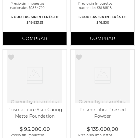
Precio sin Impuestos
Precio sin Impuestos
nacionales $
98.347,10
nacionales $
81.818,18
6
CUOTAS
SIN INTERÉS
DE
6
CUOTAS
SIN INTERÉS
DE
$ 19.833,33
$ 16.500
Givenchy cosmética
Givenchy cosmética
Prisme Libre Skin Caring
Prisme Libre Pressed
Matte Foundation
Powder
30 gr
25 gr
$
95
.
000
,
00
$
135
.
000
,
00
Precio sin Impuestos
Precio sin Impuestos