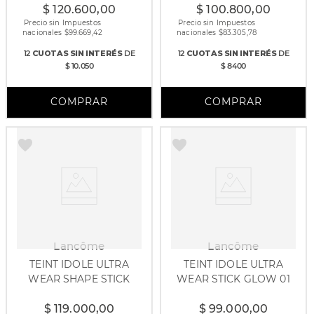
$
120
.
600
,
00
$
100
.
800
,
00
Precio sin Impuestos
Precio sin Impuestos
nacionales $
99.669,42
nacionales $
83.305,78
12
CUOTAS
SIN INTERÉS
DE
12
CUOTAS
SIN INTERÉS
DE
$ 10.050
$ 8400
Lancôme
Lancôme
TEINT IDOLE ULTRA
TEINT IDOLE ULTRA
WEAR SHAPE STICK
WEAR STICK GLOW 01
$
119
.
000
,
00
$
99
.
000
,
00