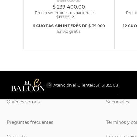
$
399
.
000
,
00
$
239
.
400
,
00
Precio sin Impuestos nacionales
Preci
$
197.851,2
6
CUOTAS
SIN INTERÉS
DE
$ 39.900
12
CUO
Envío gratis
Atención al Cliente
(351) 6185908
Quiénes somos
Sucursales
Preguntas frecuentes
Términos y co
Contacto
Formas de En