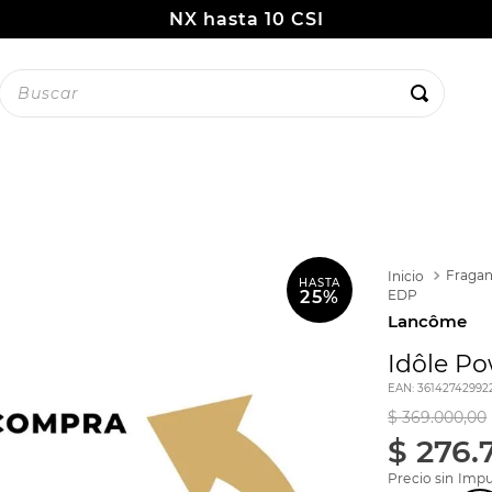
NX hasta 10 CSI
uscar
Fragan
HASTA
EDP
25%
Lancôme
Idôle P
EAN
:
36142742992
$
369
.
000
,
00
$
276
.
Precio sin Impu