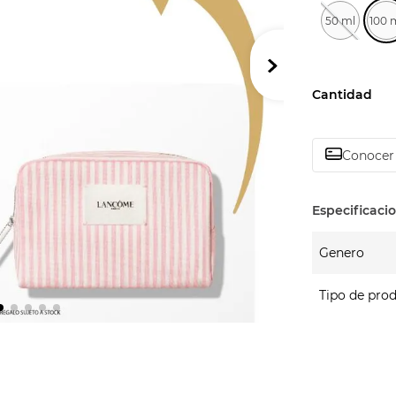
50 ml
100 
Cantidad
Conocer 
Genero
Tipo de pro