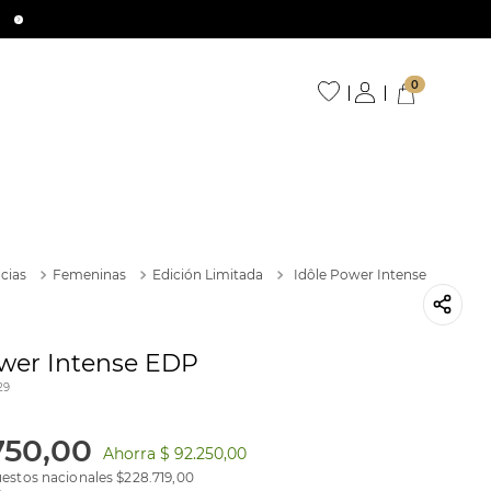
0
cias
Femeninas
Edición Limitada
Idôle Power Intense
ower Intense EDP
29
750
,
00
Ahorra
$ 92.250,00
estos nacionales $
228.719,00