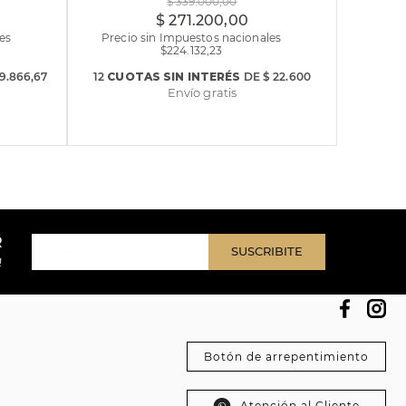
$
339
.
000
,
00
$
271
.
200
,
00
es
Precio sin Impuestos nacionales
$
224.132,23
39.866,67
12
CUOTAS
SIN INTERÉS
DE
$ 22.600
Envío gratis
R
SUSCRIBITE
!
Botón de arrepentimiento
Atención al Cliente