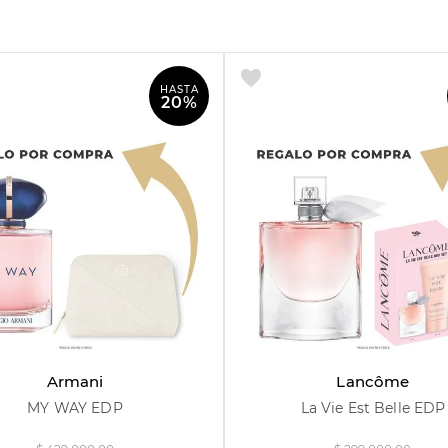
ume y hace que su aroma se desvanezca más
HASTA
mería.
20%
30 ml
50 ml
90 ml
30 ml
75 ml
Armani
Lancôme
MY WAY EDP
La Vie Est Belle EDP