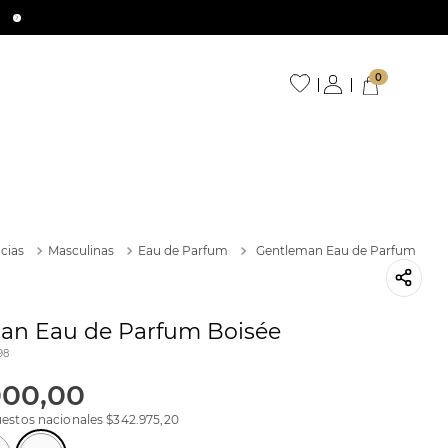
0
cias
Masculinas
Eau de Parfum
Gentleman Eau de Parfum
an Eau de Parfum Boisée
98
000
,
00
estos nacionales $
342.975,20