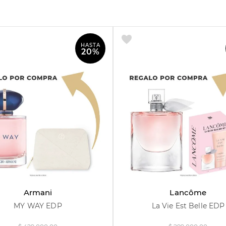
HASTA
20%
30 ml
50 ml
90 ml
30 ml
75 ml
Armani
Lancôme
MY WAY EDP
La Vie Est Belle EDP