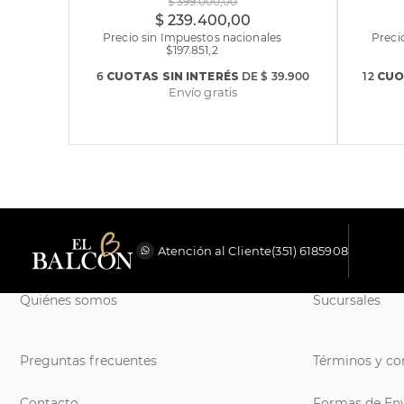
$
399
.
000
,
00
$
239
.
400
,
00
Precio sin Impuestos nacionales
Preci
$
197.851,2
6
CUOTAS
SIN INTERÉS
DE
$ 39.900
12
CUO
Envío gratis
Atención al Cliente
(351) 6185908
Quiénes somos
Sucursales
Preguntas frecuentes
Términos y co
Contacto
Formas de En