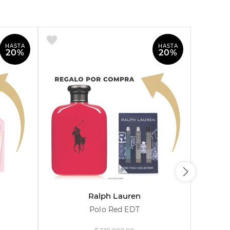
HASTA
HASTA
20%
20%
125 ml
Ralph Lauren
Polo Red EDT