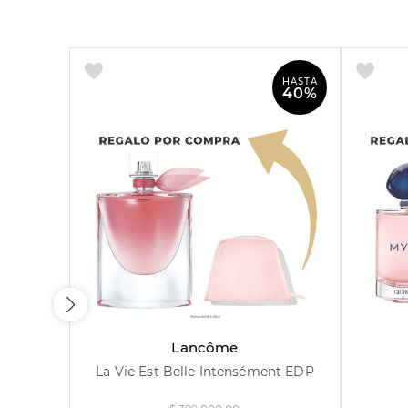
HASTA
40%
100 ml
Lancôme
La Vie Est Belle Intensément EDP