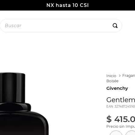
NX hasta 10 CSI
uscar
Fragan
Boisée
Givenchy
Gentlem
EAN
:
32748724516
$
415
.
Precio sin Impu