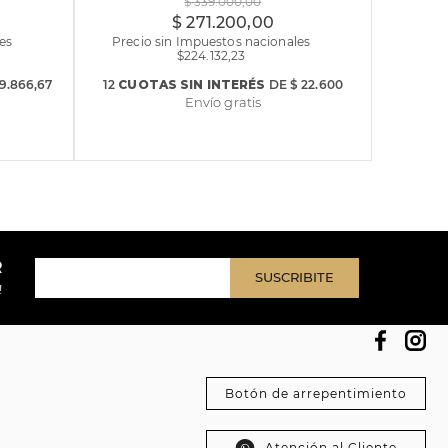
$
339
.
000
,
00
$
271
.
200
,
00
es
Precio sin Impuestos nacionales
$
224.132,23
39.866,67
12
CUOTAS
SIN INTERÉS
DE
$ 22.600
Envío gratis
R
SUSCRIBITE
!
Botón de arrepentimiento
Atención al Cliente