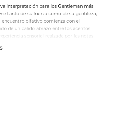
va interpretación para los Gentleman más
ne tanto de su fuerza como de su gentileza,
l encuentro olfativo comienza con el
ido de un cálido abrazo entre los acentos
 experiencia sensorial realzada por las notas
 carácter cautivador, esta fragancia
S
uier Gentleman.