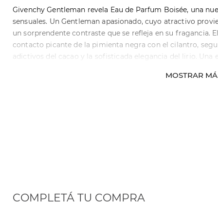
Givenchy Gentleman revela Eau de Parfum Boisée, una nue
sensuales. Un Gentleman apasionado, cuyo atractivo provie
un sorprendente contraste que se refleja en su fragancia. E
contacto picante de la pimienta negra con el cilantro, segu
adictivos del cacao y la sofisticada elegancia del lirio. Una
amaderadas de sándalo y un acuerdo oriental. Revelando un
MOSTRAR MÁ
amaderada, floral y picante realza la sensualidad de cualq
COMPLETÁ TU COMPRA