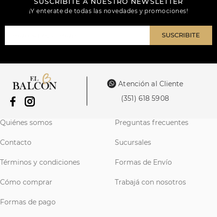
SUSCRIBITE A NUESTRO NEWSLETTER
¡Y enterate de todas las novedades y promociones!
SUSCRIBITE
Atención al Cliente
(351) 618 5908
Quiénes somos
Preguntas frecuentes
Contacto
Sucursales
Términos y condiciones
Formas de Envío
Cómo comprar
Trabajá con nosotros
Formas de pago