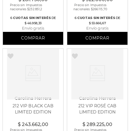
Precio sin Impuestos
Precio sin Impuestos
nacionales $
232.851,2
nacionales $
266.115,70
6
CUOTAS
SIN INTERÉS
DE
6
CUOTAS
SIN INTERÉS
DE
$ 46.958,33
$ 53.666,67
Envío gratis
Envío gratis
Carolina Herrera
Carolina Herrera
212 VIP BLACK CAB
212 VIP ROSÉ CAB
LIMITED EDITION
LIMITED EDITION
100 ml
80 ml
$
243
.
662
,
00
$
289
.
225
,
00
Precio sin Impuestos
Precio sin Impuestos