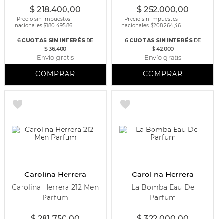
$
218
.
400
,
00
$
252
.
000
,
00
Precio sin Impuestos
Precio sin Impuestos
nacionales $
180.495,86
nacionales $
208.264,46
6
CUOTAS
SIN INTERÉS
DE
6
CUOTAS
SIN INTERÉS
DE
$ 36.400
$ 42.000
Envío gratis
Envío gratis
Carolina Herrera
Carolina Herrera
Carolina Herrera 212 Men
La Bomba Eau De
Parfum
Parfum
100 ml
30 ml
50 ml
80 ml
$
281
.
750
,
00
$
322
.
000
,
00