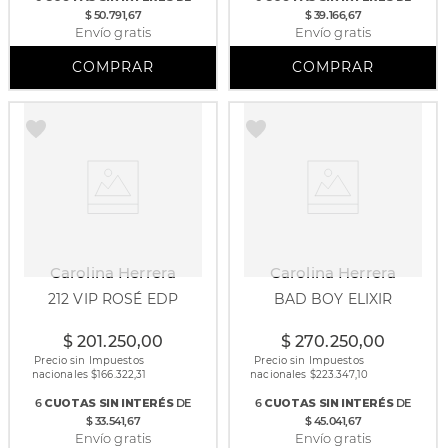
$ 50.791,67
$ 39.166,67
Envío gratis
Envío gratis
Carolina Herrera
Carolina Herrera
212 VIP ROSÉ EDP
BAD BOY ELIXIR
30 ml
50 ml
100 ml
$
201
.
250
,
00
$
270
.
250
,
00
Precio sin Impuestos
Precio sin Impuestos
nacionales $
166.322,31
nacionales $
223.347,10
6
CUOTAS
SIN INTERÉS
DE
6
CUOTAS
SIN INTERÉS
DE
$ 33.541,67
$ 45.041,67
Envío gratis
Envío gratis