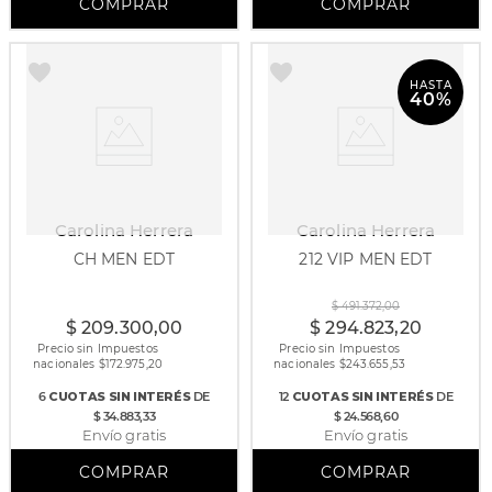
HASTA
40%
Carolina Herrera
Carolina Herrera
CH MEN EDT
212 VIP MEN EDT
100 ml
100 ml
200 ml
$
491
.
372
,
00
$
209
.
300
,
00
$
294
.
823
,
20
Precio sin Impuestos
Precio sin Impuestos
nacionales $
172.975,20
nacionales $
243.655,53
6
CUOTAS
SIN INTERÉS
DE
12
CUOTAS
SIN INTERÉS
DE
$ 34.883,33
$ 24.568,60
Envío gratis
Envío gratis