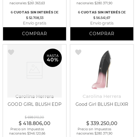
nacionales $
261.363,63
nacionales $
280.371,90
6
CUOTAS
SIN INTERÉS
DE
6
CUOTAS
SIN INTERÉS
DE
$ 52.708,33
$ 56.541,67
Envío gratis
Envío gratis
HASTA
40%
Carolina Herrera
Carolina Herrera
GOOD GIRL BLUSH EDP
Good Girl BLUSH ELIXIR
30 ml
150 ml
30 ml
80 ml
$
698
.
010
,
00
$
418
.
806
,
00
$
339
.
250
,
00
Precio sin Impuestos
Precio sin Impuestos
nacionales $
346.120,66
nacionales $
280.371,90