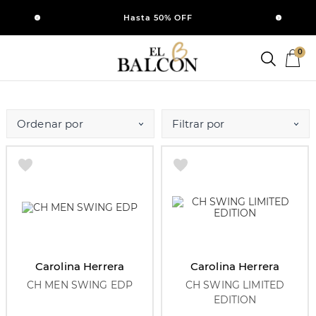
SI
Hasta 50% OFF
0
Ordenar por
Carolina Herrera
Carolina Herrera
CH MEN SWING EDP
CH SWING LIMITED
EDITION
100 ml
100 ml