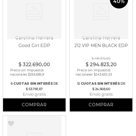
40%
Carolina Herrera
Carolina Herrera
Good Girl EDP
212 VIP MEN BLACK EDP
30 ml
80 ml
100 ml
200 ml
$
491
.
372
,
00
$
322
.
690
,
00
$
294
.
823
,
20
Precio sin Impuestos
Precio sin Impuestos
nacionales $
266.685,9
nacionales $
243.655,53
6
CUOTAS
SIN INTERÉS
DE
12
CUOTAS
SIN INTERÉS
DE
$ 53.781,67
$ 24.568,60
Envío gratis
Envío gratis