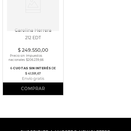
Carolina Herrera
212 EDT
60 ml
$
249
.
550
,
00
Precio sin Impuestos
nacionales $
206.239,66
6
CUOTAS
SIN INTERÉS
DE
$ 41.591,67
Envío gratis