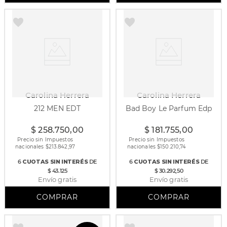
Carolina Herrera
Carolina Herrera
212 MEN EDT
Bad Boy Le Parfum Edp
100 ml
50 ml
$
258
.
750
,
00
$
181
.
755
,
00
Precio sin Impuestos
Precio sin Impuestos
nacionales $
213.842,97
nacionales $
150.210,74
6
CUOTAS
SIN INTERÉS
DE
6
CUOTAS
SIN INTERÉS
DE
$ 43.125
$ 30.292,50
Envío gratis
Envío gratis