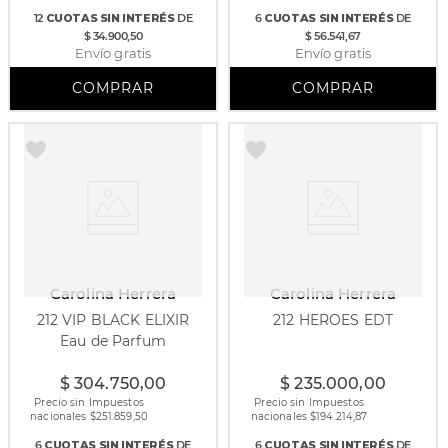
12
CUOTAS
SIN INTERÉS
DE
6
CUOTAS
SIN INTERÉS
DE
$ 34.900,50
$ 56.541,67
Envío gratis
Envío gratis
Carolina Herrera
Carolina Herrera
212 VIP BLACK ELIXIR
212 HEROES EDT
Eau de Parfum
100 ml
50 ml
90 ml
$
304
.
750
,
00
$
235
.
000
,
00
Precio sin Impuestos
Precio sin Impuestos
nacionales $
251.859,50
nacionales $
194.214,87
6
CUOTAS
SIN INTERÉS
DE
6
CUOTAS
SIN INTERÉS
DE