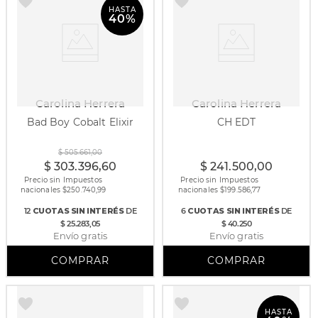
HASTA
40%
Carolina Herrera
Carolina Herrera
Bad Boy Cobalt Elixir
CH EDT
50 ml
100 ml
150 ml
30 ml
50 ml
100 ml
$
505
.
661
,
00
$
303
.
396
,
60
$
241
.
500
,
00
Precio sin Impuestos
Precio sin Impuestos
nacionales $
250.740,99
nacionales $
199.586,77
12
CUOTAS
SIN INTERÉS
DE
6
CUOTAS
SIN INTERÉS
DE
$ 25.283,05
$ 40.250
Envío gratis
Envío gratis
HASTA